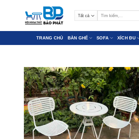
Bỏ
qua
Tìm
nội
kiếm:
dung
TRANG CHỦ
BÀN GHẾ
SOFA
XÍCH ĐU