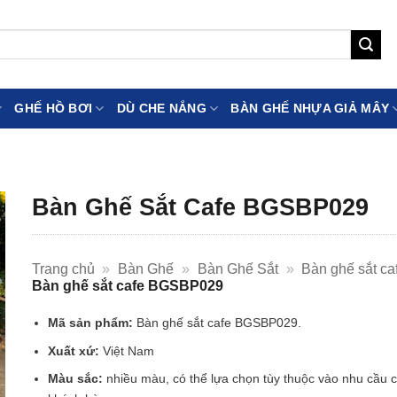
GHẾ HỒ BƠI
DÙ CHE NẮNG
BÀN GHẾ NHỰA GIẢ MÂY
Bàn Ghế Sắt Cafe BGSBP029
Trang chủ
»
Bàn Ghế
»
Bàn Ghế Sắt
»
Bàn ghế sắt ca
Bàn ghế sắt cafe BGSBP029
Mã sản phẩm:
Bàn ghế sắt cafe BGSBP029.
Xuất xứ:
Việt Nam
Màu sắc:
nhiều màu, có thể lựa chọn tùy thuộc vào nhu cầu 