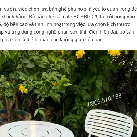
ân vườn, việc chọn lựa bàn ghế phù hợp là yếu tố quan trọng để
ho khách hàng. Bộ bàn ghế sắt cafe BGSBP029 là một trong nhữ
 độ bền cao và tính linh hoạt trong việc lựa chọn kích thước,
cấp và ứng dụng công nghệ phun sơn tĩnh điện hiện đại, bộ sản
g mà còn là điểm nhấn cho không gian của bạn.