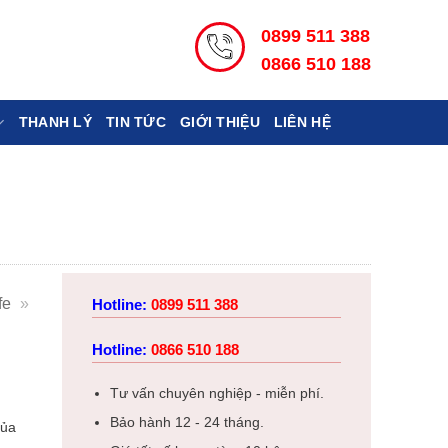
0899 511 388
0866 510 188
THANH LÝ
TIN TỨC
GIỚI THIỆU
LIÊN HỆ
fe
»
Hotline:
0899 511 388
Hotline:
0866 510 188
Tư vấn chuyên nghiệp - miễn phí.
Bảo hành 12 - 24 tháng.
của