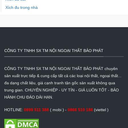
Xích đu trong nhà
CÔNG TY TNHH SX TM NỘI NGOẠI THẤT BẢO PHÁT
CÔNG TY TNHH SX TM NỘI NGOẠI THẤT BẢO PHÁT chuyên
sản xuất trực tiếp & cung cấp tất cả các loại nội thất, ngoại thất...
đa dạng chất liệu, giá cạnh tranh tận gốc sản xuất không qua
trung gian. CHUYÊN NGHIỆP - UY TÍN - GIÁ LUÔN TỐT - BẢO
HÀNH CHU ĐÁO DÀI HẠN.
HOTLINE:
0899 511 388
( mobi ) -
0866 510 188
(viettel )