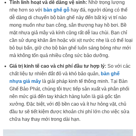
Tính linh hoạt và dễ dàng vệ sinh:
Nhờ trọng lượng
nhẹ hơn so với
bàn ghế gỗ
hay đá, người dùng có thể
dễ dàng di chuyển bộ bàn ghế này đến bất kỳ vị trí nào
mong muốn như ban công, sân thượng hay hồ bơi. Bề
mặt nhựa giả mây và kính cũng rất dễ lau chùi. Bạn chỉ
cần sử dụng khăn ẩm hoặc vòi xịt nước nhẹ là có thể loại
bỏ bụi bẩn, giữ cho bộ bàn ghế luôn sáng bóng như mới
mà không tốn quá nhiều công sức bảo dưỡng.
Giá trị kinh tế cao và chi phí đầu tư hợp lý:
So với các
chất liệu tự nhiên đắt đỏ và khó bảo quản,
bàn ghế
nhựa giả mây
là giải pháp kinh tế thông minh. Tại Bàn
Ghế Bảo Phát, chúng tôi trực tiếp sản xuất và phân phối
nên mức giá đến tay khách hàng luôn là giá gốc tận
xưởng. Đặc biệt, với độ bền cao và ít hư hỏng vặt, chủ
đầu tư sẽ tiết kiệm được khoản chi phí lớn cho việc sửa
chữa hay thay mới trong dài hạn.