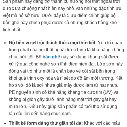
Sản phẩm này đang trở thành xu hướng nội thất ngoài trời
được ưa chuộng nhất hiện nay nhờ vào những đặc tính ưu
việt mà nó sở hữu. Dưới đây là 5 ưu điểm chính giúp bộ
bàn ghế này chinh phục được cả những khách hàng khó
tính nhất.
Độ bền vượt trội thách thức mọi thời tiết:
Yếu tố quan
trọng nhất của nội thất ngoài trời chính là khả năng chống
chịu thời tiết. Bộ
bàn ghế
này sử dụng khung sắt được
xử lý qua công nghệ sơn tĩnh điện hiện đại. Lớp sơn này
đóng vai trò như một lá chắn bảo vệ cốt sắt bên trong
khỏi quá trình oxy hóa và rỉ sét do độ ẩm môi trường. Kết
hợp với đó là sợi nhựa giả mây được làm từ hạt nhựa
PE nguyên sinh có khả năng kháng tia cực tím (UV) và
không bị giòn gãy dưới ánh nắng mặt trời gay gắt hay
mưa lớn. Điều này giúp sản phẩm có tuổi thọ sử dụng
lâu dài lên đến hàng chục năm.
Thiết kế form dáng thư giãn tối đa:
Khác với các mẫu