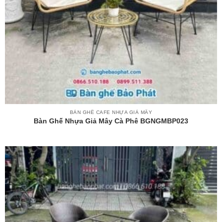
BÀN GHẾ CAFE NHỰA GIẢ MÂY
Bàn Ghế Nhựa Giả Mây Cà Phê BGNGMBP023