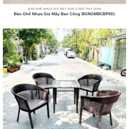
BÀN GHẾ NHỰA GIẢ MÂY BAN CÔNG THƯ GIÃN
Bàn Ghế Nhựa Giả Mây Ban Công BGNGMBCBP001