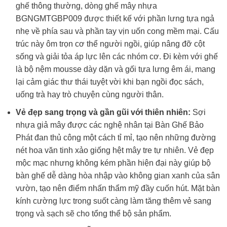
ghế thông thường, dòng ghế mây nhựa
BGNGMTGBP009 được thiết kế với phần lưng tựa ngả
nhẹ về phía sau và phần tay vịn uốn cong mềm mại. Cấu
trúc này ôm trọn cơ thể người ngồi, giúp nâng đỡ cột
sống và giải tỏa áp lực lên các nhóm cơ. Đi kèm với ghế
là bộ nệm mousse dày dặn và gối tựa lưng êm ái, mang
lại cảm giác thư thái tuyệt vời khi bạn ngồi đọc sách,
uống trà hay trò chuyện cùng người thân.
Vẻ đẹp sang trọng và gần gũi với thiên nhiên:
Sợi
nhựa giả mây được các nghệ nhân tại Bàn Ghế Bảo
Phát đan thủ công một cách tỉ mỉ, tạo nên những đường
nét hoa văn tinh xảo giống hệt mây tre tự nhiên. Vẻ đẹp
mộc mạc nhưng không kém phần hiện đại này giúp bộ
bàn ghế dễ dàng hòa nhập vào không gian xanh của sân
vườn, tạo nên điểm nhấn thẩm mỹ đầy cuốn hút. Mặt bàn
kính cường lực trong suốt càng làm tăng thêm vẻ sang
trọng và sạch sẽ cho tổng thể bộ sản phẩm.