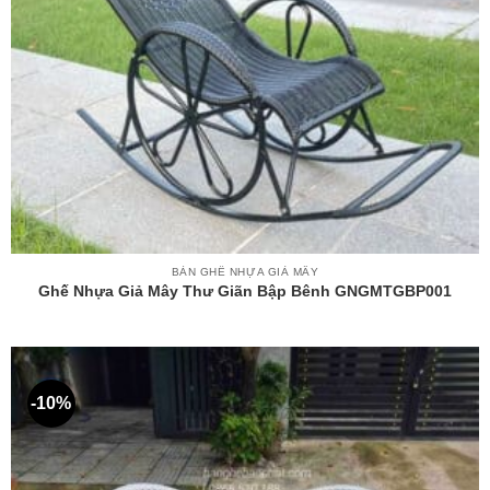
BÀN GHẾ NHỰA GIẢ MÂY
Ghế Nhựa Giả Mây Thư Giãn Bập Bênh GNGMTGBP001
-10%