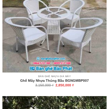
BÀN GHẾ NHỰA GIẢ MÂY
Ghế Mây Nhựa Thúng Bầu BGNGMBP007
Giá
Giá
3,150,000
₫
2,850,000
₫
gốc
hiện
là:
tại
3,150,000 ₫.
là:
2,850,000 ₫.