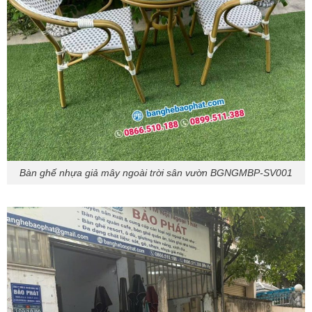
Bàn ghế nhựa giả mây ngoài trời sân vườn BGNGMBP-SV001