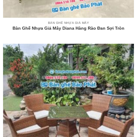
BÀN GHẾ NHỰA GIẢ MÂY
Bàn Ghế Nhựa Giả Mây Diana Hàng Rào Đan Sợi Tròn