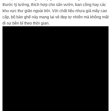
thước lý tưởng, thích hợp cho sân vườn, ban công hay các
khu vực thư giãn ngoài trời. Với chất liệu nhựa giả mây cao
cấp, bộ bàn ghế này mang lại vẻ đẹp tự nhiên mà không mất
đi sự bền bỉ theo thời gian.