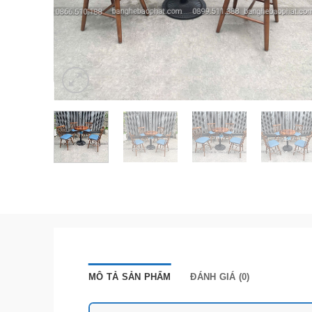
MÔ TẢ SẢN PHẨM
ĐÁNH GIÁ (0)