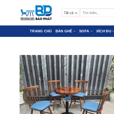
Bỏ
qua
Tìm
nội
kiếm:
dung
TRANG CHỦ
BÀN GHẾ
SOFA
XÍCH ĐU