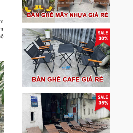
ấm
ầm
Bộ