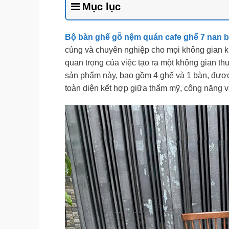
Mục lục
Bộ bàn ghế gỗ nệm quán cafe ghế 7 nan 
cúng và chuyên nghiệp cho mọi không gian k
quan trọng của việc tạo ra một không gian th
sản phẩm này, bao gồm 4 ghế và 1 bàn, được 
toàn diện kết hợp giữa thẩm mỹ, công năng và