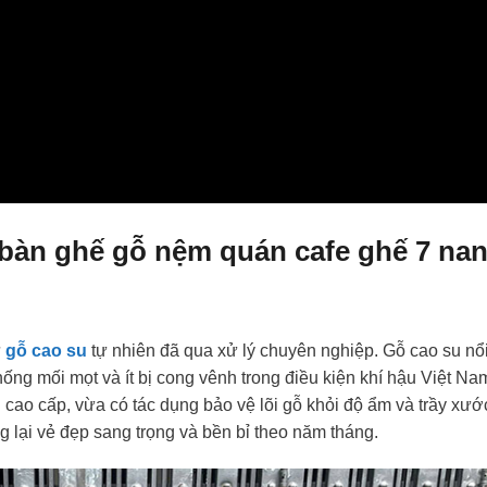
 bàn ghế gỗ nệm quán cafe ghế 7 na
ừ
gỗ cao su
tự nhiên đã qua xử lý chuyên nghiệp. Gỗ cao su nổ
hống mối mọt và ít bị cong vênh trong điều kiện khí hậu Việt Na
ao cấp, vừa có tác dụng bảo vệ lõi gỗ khỏi độ ẩm và trầy xướ
g lại vẻ đẹp sang trọng và bền bỉ theo năm tháng.