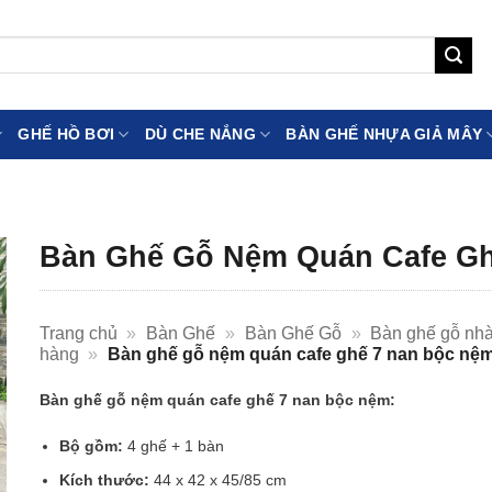
GHẾ HỒ BƠI
DÙ CHE NẮNG
BÀN GHẾ NHỰA GIẢ MÂY
Bàn Ghế Gỗ Nệm Quán Cafe G
Trang chủ
»
Bàn Ghế
»
Bàn Ghế Gỗ
»
Bàn ghế gỗ nh
hàng
»
Bàn ghế gỗ nệm quán cafe ghế 7 nan bộc nệ
Bàn ghế gỗ nệm quán cafe ghế 7 nan bộc nệm:
Bộ gồm:
4 ghế + 1 bàn
Kích thước:
44 x 42 x 45/85 cm