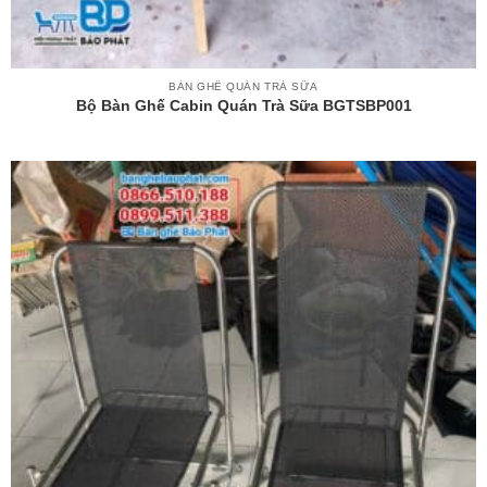
BÀN GHẾ QUÁN TRÀ SỮA
Bộ Bàn Ghế Cabin Quán Trà Sữa BGTSBP001