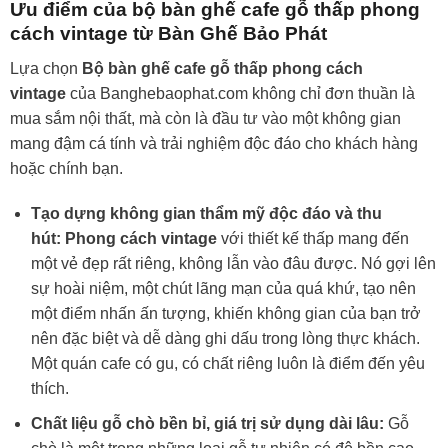
Ưu điểm của bộ bàn ghế cafe gỗ thấp phong
cách vintage từ Bàn Ghế Bảo Phát
Lựa chọn
Bộ bàn ghế cafe gỗ thấp phong cách
vintage
của Banghebaophat.com không chỉ đơn thuần là
mua sắm nội thất, mà còn là đầu tư vào một không gian
mang đậm cá tính và trải nghiệm độc đáo cho khách hàng
hoặc chính bạn.
Tạo dựng không gian thẩm mỹ độc đáo và thu
hút:
Phong cách vintage
với thiết kế thấp mang đến
một vẻ đẹp rất riêng, không lẫn vào đâu được. Nó gợi lên
sự hoài niệm, một chút lãng mạn của quá khứ, tạo nên
một điểm nhấn ấn tượng, khiến không gian của bạn trở
nên đặc biệt và dễ dàng ghi dấu trong lòng thực khách.
Một quán cafe có gu, có chất riêng luôn là điểm đến yêu
thích.
Chất liệu gỗ chò bền bỉ, giá trị sử dụng dài lâu:
Gỗ