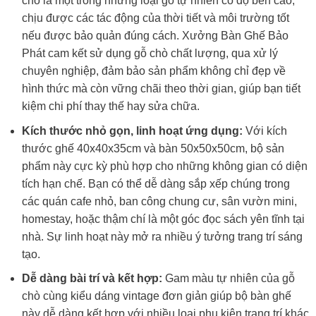
chò là một trong những loại gỗ tự nhiên có độ bền cao,
chịu được các tác động của thời tiết và môi trường tốt
nếu được bảo quản đúng cách. Xưởng Bàn Ghế Bảo
Phát cam kết sử dụng gỗ chò chất lượng, qua xử lý
chuyên nghiệp, đảm bảo sản phẩm không chỉ đẹp về
hình thức mà còn vững chãi theo thời gian, giúp bạn tiết
kiệm chi phí thay thế hay sửa chữa.
Kích thước nhỏ gọn, linh hoạt ứng dụng:
Với kích
thước ghế 40x40x35cm và bàn 50x50x50cm, bộ sản
phẩm này cực kỳ phù hợp cho những không gian có diện
tích hạn chế. Bạn có thể dễ dàng sắp xếp chúng trong
các quán cafe nhỏ, ban công chung cư, sân vườn mini,
homestay, hoặc thậm chí là một góc đọc sách yên tĩnh tại
nhà. Sự linh hoạt này mở ra nhiều ý tưởng trang trí sáng
tạo.
Dễ dàng bài trí và kết hợp:
Gam màu tự nhiên của gỗ
chò cùng kiểu dáng vintage đơn giản giúp bộ bàn ghế
này dễ dàng kết hợp với nhiều loại phụ kiện trang trí khác