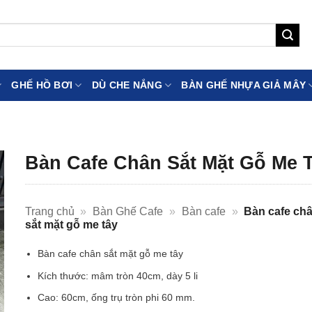
GHẾ HỒ BƠI
DÙ CHE NẮNG
BÀN GHẾ NHỰA GIẢ MÂY
Bàn Cafe Chân Sắt Mặt Gỗ Me 
Trang chủ
»
Bàn Ghế Cafe
»
Bàn cafe
»
Bàn cafe ch
sắt mặt gỗ me tây
Bàn cafe chân sắt mặt gỗ me tây
Kích thước: mâm tròn 40cm, dày 5 li
Cao: 60cm, ống trụ tròn phi 60 mm.