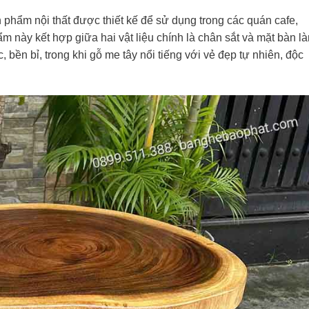
 phẩm nội thất được thiết kế để sử dụng trong các quán cafe,
m này kết hợp giữa hai vật liệu chính là chân sắt và mặt bàn l
 bền bỉ, trong khi gỗ me tây nổi tiếng với vẻ đẹp tự nhiên, độc