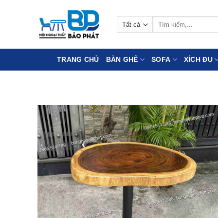
Bỏ
qua
Tìm
nội
kiếm:
dung
TRANG CHỦ
BÀN GHẾ
SOFA
XÍCH ĐU