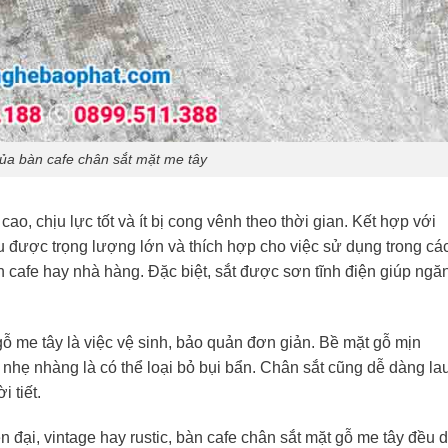
ủa bàn cafe chân sắt mặt me tây
ao, chịu lực tốt và ít bị cong vênh theo thời gian. Kết hợp với
u được trọng lượng lớn và thích hợp cho việc sử dụng trong cá
 cafe hay nhà hàng. Đặc biệt, sắt được sơn tĩnh điện giúp ngă
ỗ me tây là việc vệ sinh, bảo quản đơn giản. Bề mặt gỗ mịn
nhẹ nhàng là có thể loại bỏ bụi bẩn. Chân sắt cũng dễ dàng la
 tiết.
đại, vintage hay rustic, bàn cafe chân sắt mặt gỗ me tây đều 