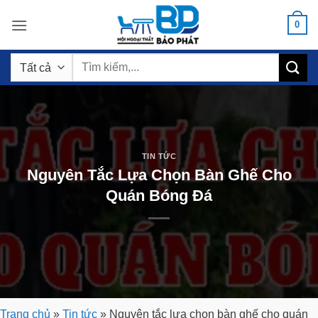
Bỏ
0
qua
nội
Tìm
dung
kiếm:
TIN TỨC
Nguyên Tắc Lựa Chọn Bàn Ghế Cho
Quán Bóng Đá
Trang chủ
»
Tin tức
»
Nguyên tắc lựa chọn bàn ghế cho quán