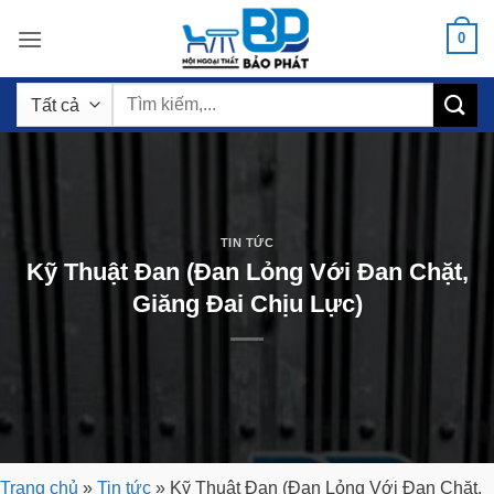
Bỏ
0
qua
nội
Tìm
dung
kiếm:
TIN TỨC
Kỹ Thuật Đan (Đan Lỏng Với Đan Chặt,
Giăng Đai Chịu Lực)
Trang chủ
»
Tin tức
»
Kỹ Thuật Đan (Đan Lỏng Với Đan Chặt,