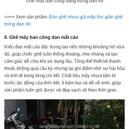
Ghế mây ban công dạng trứng đan rối
=>>> Xem sản phẩm:
Bàn ghế nhựa giả mây thư giãn ghế
trứng đan rối
6. Ghế mây ban công đan mắt cáo
Kiểu đan mắt cáo đặc trưng tạo nên những khoảng hở vừa
đủ, giúp chiếc ghế luôn thông thoáng, nhẹ nhàng và tạo
cảm giác dễ chịu khi sử dụng lâu. Tổng thể thiết kế thanh
thoát, không quá cầu kỳ nhưng lại ghi điểm nhờ sự hài hòa
và tinh tế trong từng chi tiết. Chất liệu mây nhựa bền bỉ
trước tác động của thời tiết, ít bám bụi và dễ vệ sinh, giúp
sản phẩm luôn giữ được vẻ đẹp sạch sẽ theo thời gian.