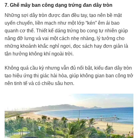
7. Ghế mây ban công dạng trứng đan dây tròn
Những sợi dây tròn được đan đều tay, tạo nên bề mặt
uyển chuyển, liền mạch như một lớp “kén” êm ái bao
quanh cơ thể. Thiết kế dáng trứng bo cong tự nhiên giúp
nâng đỡ lưng và vai một cách nhẹ nhàng, lý tưởng cho
những khoảnh khắc nghỉ ngơi, đọc sách hay đơn giản là
tận hưởng không khí ngoài trời.
Không quá cầu kỳ nhưng vẫn đủ nổi bật, kiểu đan dây tròn
tạo hiệu ứng thị giác hài hòa, giúp không gian ban công trở
nên tinh tế và có chiều sâu hơn.