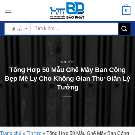
Bỏ
0
qua
nội
Tìm
dung
kiếm:
TIN TỨC
Tổng Hợp 50 Mẫu Ghế Mây Ban Công
Đẹp Mê Ly Cho Không Gian Thư Giãn Lý
Tưởng
Trang chủ
»
Tin tức
»
Tổng Hợp 50 Mẫu Ghế Mây Ban Công