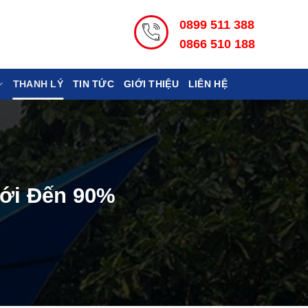
0899 511 388
0866 510 188
THANH LÝ
TIN TỨC
GIỚI THIỆU
LIÊN HỆ
Mới Đến 90%