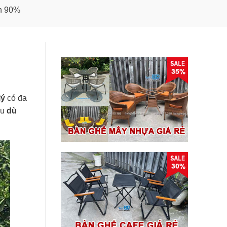
ến 90%
lý
có đa
ẫu
dù