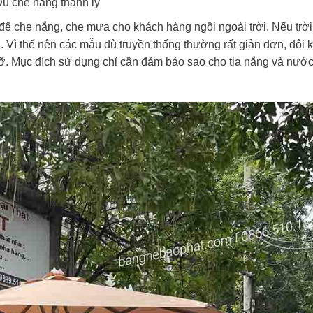
ù che nắng thanh lý
để che nắng, che mưa cho khách hàng ngồi ngoài trời. Nếu trờ
 Vì thế nên các mẫu dù truyền thống thường rất giản đơn, đôi kh
đỡ. Mục đích sử dụng chỉ cần đảm bảo sao cho tia nắng và nư