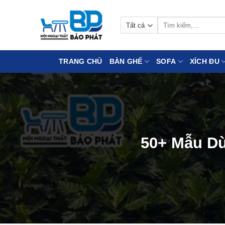
Bỏ
qua
Tìm
nội
kiếm:
dung
TRANG CHỦ
BÀN GHẾ
SOFA
XÍCH ĐU
50+ Mẫu Dù