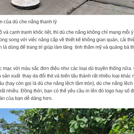
 của dù che nắng thanh lý
ộ và cạnh tranh khốc liệt, thì dù che nắng không chỉ mang mỗi ý
g song với việc nâng cấp về thiết kế không gian quán, cải thi
h là dùng để trang trí giúp làm tăng tính thẩm mỹ và quảng bá 
ộc mạc với màu sắc đơn điệu như các loại dù truyền thống nữa.
n xuất thay da đổi thịt và biến tấu thành rất nhiều loại khác
u (hay còn gọi là dù che nắng lệch tâm tròn), dù che nắng lệch
 nhiều. Đồng thời, bạn có thể yêu cầu in lên đó logo hay số đ
uán của bạn dễ dàng hơn.