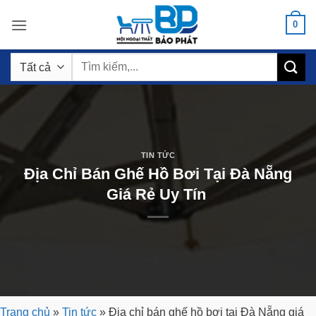
Bỏ
0
qua
nội
Tìm
dung
kiếm:
TIN TỨC
Địa Chỉ Bán Ghế Hồ Bơi Tại Đà Nẵng
Giá Rẻ Uy Tín
Trang chủ
»
Tin tức
»
Địa chỉ bán ghế hồ bơi tại Đà Nẵng giá