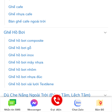
Ghế cafe
Ghế nhựa cafe
Bàn ghế cafe ngoài trời
Ghế Hồ Bơi
Ghế hồ bơi composite
Ghế hồ bơi gỗ
Ghế hồ bơi inox
Ghế hồ bơi mây nhựa
Ghế hồ bơi nhôm
Ghế hồ bơi nhựa đúc
Ghế hồ bơi vải lưới Textilene
Dù Che Nắng Ngoài Trời (Đúng Tâm, Lệch Tâm)
Dù Cho Ban Công
Nhắn tin SMS
Messenger
Gọi điện
Chat Zalo
Bản Đồ
Dù Cho Hồ Bơi, Bãi Biển