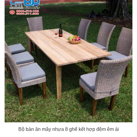
Bộ bàn ăn mây nhựa 8 ghế kết hợp đệm êm ái