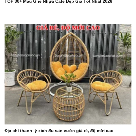
TOP 30+ Mẫu Ghế Nhựa Cafe Đẹp Giá Tốt Nhất 2026
Địa chỉ thanh lý xích đu sân vườn giá rẻ, độ mới cao