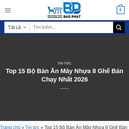
Bỏ
0
qua
nội
Tìm
dung
kiếm:
TIN TỨC
Top 15 Bộ Bàn Ăn Mây Nhựa 8 Ghế Bán
Chạy Nhất 2026
Trang chủ
»
Tin tức
»
Top 15 Bộ Bàn Ăn Mây Nhựa 8 Ghế Bán