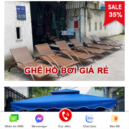
Nhắn tin SMS
Messenger
Gọi điện
Chat Zalo
Bản Đồ