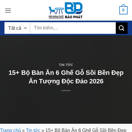
Bỏ
0
qua
nội
Tìm
dung
kiếm:
TIN TỨC
15+ Bộ Bàn Ăn 6 Ghế Gỗ Sồi Bền Đẹp
Ấn Tượng Độc Đáo 2026
Trang chủ
»
Tin tức
»
15+ Bộ Bàn Ăn 6 Ghế Gỗ Sồi Bền Đẹp