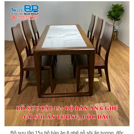
Bộ sưu tập 15+ bộ bàn ăn 6 ghế gỗ sồi ấn tượng, độc