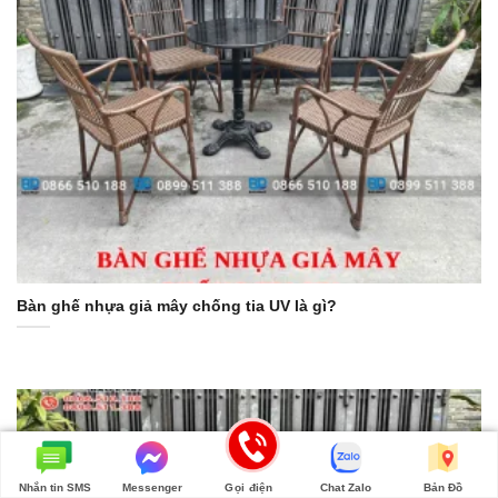
Bàn ghế nhựa giả mây chống tia UV là gì?
Nhắn tin SMS
Messenger
Gọi điện
Chat Zalo
Bản Đồ