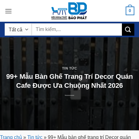
Bỏ
0
qua
nội
Tìm
dung
kiếm:
TIN TỨC
99+ Mẫu Bàn Ghế Trang Trí Decor Quán
Cafe Được Ưa Chuộng Nhất 2026
Trang chủ
»
Tin tức
»
99+ Mẫu bàn ghế trang trí Decor quán