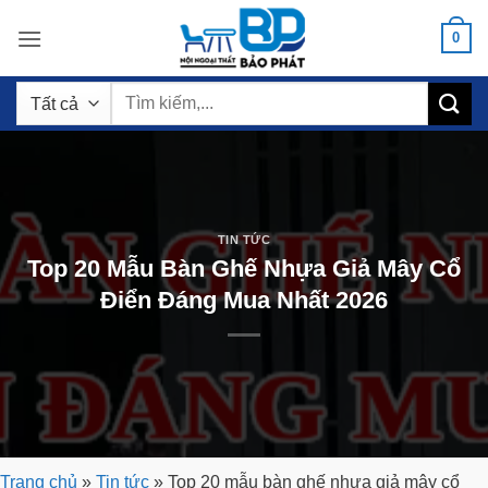
Bỏ
0
qua
nội
Tìm
dung
kiếm:
TIN TỨC
Top 20 Mẫu Bàn Ghế Nhựa Giả Mây Cổ
Điển Đáng Mua Nhất 2026
Trang chủ
»
Tin tức
»
Top 20 mẫu bàn ghế nhựa giả mây cổ