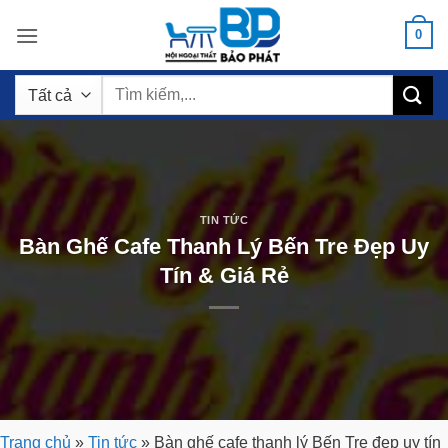
Bỏ
0
qua
nội
Tìm
dung
kiếm:
TIN TỨC
Bàn Ghế Cafe Thanh Lý Bến Tre Đẹp Uy
Tín & Giá Rẻ
Trang chủ
»
Tin tức
»
Bàn ghế cafe thanh lý Bến Tre đẹp uy tín