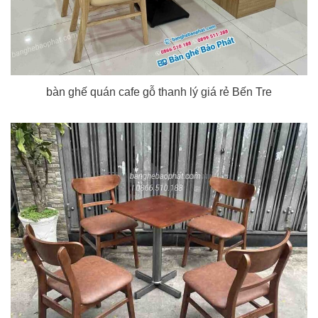
bàn ghế quán cafe gỗ thanh lý giá rẻ Bến Tre