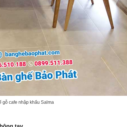
ế gỗ cafe nhập khẩu Salma
không tay