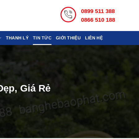
0899 511 388
0866 510 188
THANH LÝ
TIN TỨC
GIỚI THIỆU
LIÊN HỆ
ẹp, Giá Rẻ