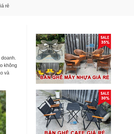
iá rẻ
h doanh.
cho không
ảo và