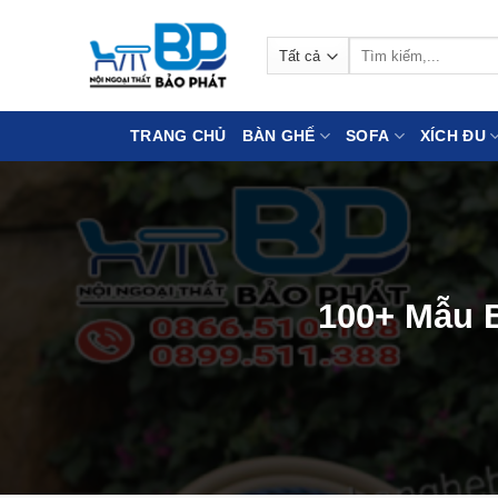
Bỏ
qua
Tìm
nội
kiếm:
dung
TRANG CHỦ
BÀN GHẾ
SOFA
XÍCH ĐU
100+ Mẫu 